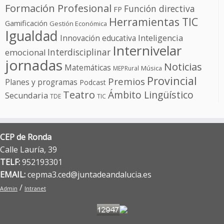
Formación Profesional
Función directiva
FP
Herramientas TIC
Gamificación
Gestión Económica
Igualdad
Innovación educativa
Inteligencia
Internivelar
Interdisciplinar
emocional
jornadas
Noticias
Matemáticas
Música
MEPRural
Provincial
Premios
Planes y programas
Podcast
Teatro
Ámbito Lingüístico
Secundaria
TDE
TIC
CEP de Ronda
Calle Lauría, 39
TELF:
952193301
EMAIL:
cepma3.ced@juntadeandalucia.es
/
Admin
Intranet