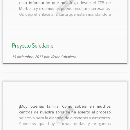
esta información que nos llega desde el CEP de
Marbella y creemos os puede resultar interesante.
Os dejo el enlace a la carta que están mandando a
los centros educativos, y además la transcribimos
más abajo: Carta presentacion Distintivo Soludable
Estimado/a Director/a, Nos ponemos […]
Proyecto Soludable
15 diciembre, 2017
por
Víctor Caballero
¡Muy buenas familia! Como sabéis en muchos
centros de nuestra zona se ha abierto el proceso
selectivo para la elección de directoras y directores.
Sabemos que hay muchas dudas y preguntas
alrededor del proceso y de la elaboración del