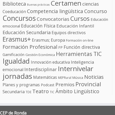
Certamen
Biblioteca
ciencias
Buenas prácticas
Competencia lingüística
Concurso
Coeducación
Concursos
Cursos
Convocatorias
Educación
Educación Física
Educación Infantil
emocional
Educación Secundaria
Equipos directivos
Erasmus+
Erasmus; Europa
Formación on-line
Formación Profesional
Función directiva
FP
Herramientas TIC
Gamificación
Gestión Económica
Igualdad
Innovación educativa
Inteligencia
Internivelar
Interdisciplinar
emocional
jornadas
Noticias
Matemáticas
Música
MEPRural
Provincial
Premios
Planes y programas
Podcast
Teatro
Ámbito Lingüístico
Secundaria
TDE
TIC
CEP de Ronda