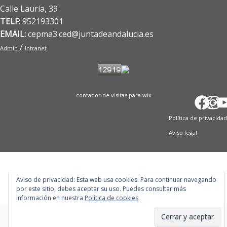
Calle Lauría, 39
TELF:
952193301
EMAIL:
cepma3.ced@juntadeandalucia.es
/
Admin
Intranet
contador de visitas para wix
Fac
X
In
T
Y
Política de privacidad
Aviso legal
Aviso de privacidad: Esta web usa cookies. Para continuar navegando
·
© 2026
Blog del CEP de Ronda
·
Funciona con
·
por este sitio, debes aceptar su uso. Puedes consultar más
Diseñado con el
Tema Customizr
·
información en nuestra
Política de cookies