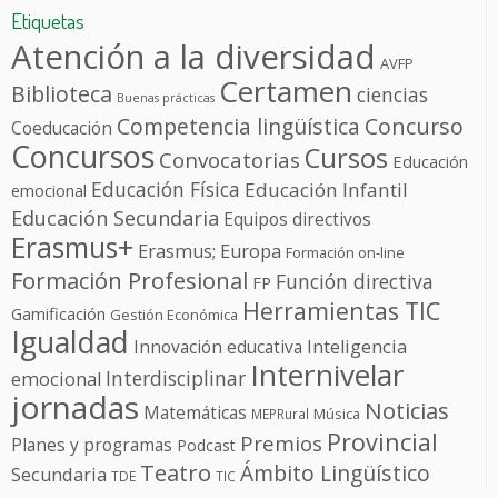
Etiquetas
Atención a la diversidad
AVFP
Certamen
Biblioteca
ciencias
Buenas prácticas
Competencia lingüística
Concurso
Coeducación
Concursos
Cursos
Convocatorias
Educación
Educación Física
Educación Infantil
emocional
Educación Secundaria
Equipos directivos
Erasmus+
Erasmus; Europa
Formación on-line
Formación Profesional
Función directiva
FP
Herramientas TIC
Gamificación
Gestión Económica
Igualdad
Innovación educativa
Inteligencia
Internivelar
Interdisciplinar
emocional
jornadas
Noticias
Matemáticas
Música
MEPRural
Provincial
Premios
Planes y programas
Podcast
Teatro
Ámbito Lingüístico
Secundaria
TDE
TIC