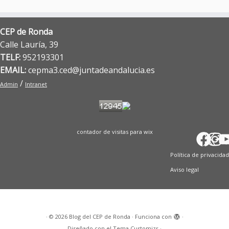
CEP de Ronda
Calle Lauría, 39
TELF:
952193301
EMAIL:
cepma3.ced@juntadeandalucia.es
/
Admin
Intranet
contador de visitas para wix
Fac
X
In
T
Y
Política de privacidad
Aviso legal
·
© 2026
Blog del CEP de Ronda
·
Funciona con
·
Diseñado con el
Tema Customizr
·