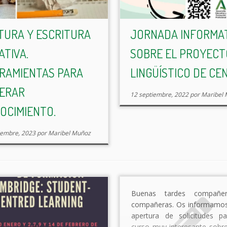
TURA Y ESCRITURA
JORNADA INFORMA
ATIVA.
SOBRE EL PROYECT
RAMIENTAS PARA
LINGÜÍSTICO DE CE
ERAR
12 septiembre, 2022
por
Maribel
OCIMIENTO.
iembre, 2023
por
Maribel Muñoz
Buenas tardes compañe
compañeras. Os informamos
apertura de solicitudes p
curso muy interesante sobr