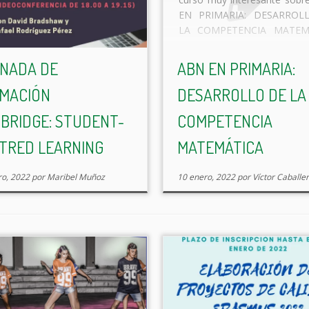
EN PRIMARIA: DESARROL
LA COMPETENCIA MATEM
(222924GE044) Curso de
totales 4 sesiones de 2,5
NADA DE
ABN EN PRIMARIA:
presenciales. Y 3 hor
MACIÓN
DESARROLLO DE LA
presenciales con tareas SES
M08/02 (17 a 19:30h) […]
BRIDGE: STUDENT-
COMPETENCIA
TRED LEARNING
MATEMÁTICA
ro, 2022
por
Maribel Muñoz
10 enero, 2022
por
Víctor Caballe