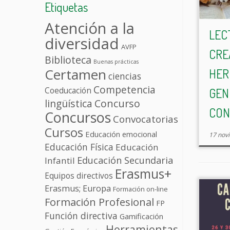
Etiquetas
Atención a la
LEC
diversidad
AVFP
CRE
Biblioteca
Buenas prácticas
Certamen
HER
ciencias
Competencia
Coeducación
GEN
lingüística
Concurso
CON
Concursos
Convocatorias
Cursos
Educación emocional
17 nov
Educación Física
Educación
Educación Secundaria
Infantil
Erasmus+
Equipos directivos
Erasmus; Europa
Formación on-line
Formación Profesional
FP
Función directiva
Gamificación
Herramientas