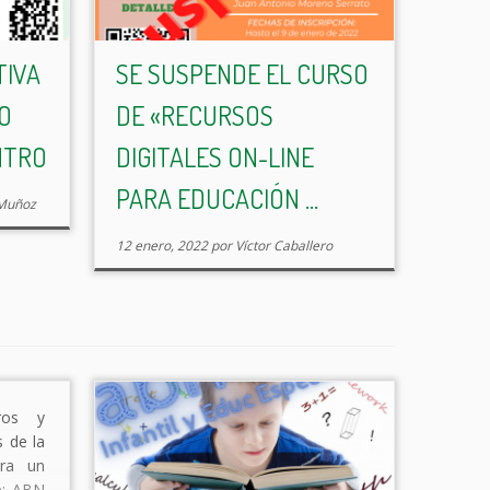
TIVA
SE SUSPENDE EL CURSO
O
DE «RECURSOS
NTRO
DIGITALES ON-LINE
PARA EDUCACIÓN ...
 Muñoz
12 enero, 2022
por
Víctor Caballero
ros y
 de la
ara un
e: ABN