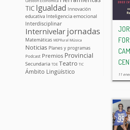
Gestión Económica
Igualdad
TIC
Innovación
educativa
Inteligencia emocional
Interdisciplinar
JOR
jornadas
Internivelar
FOR
Matemáticas
Música
MEPRural
Noticias
Planes y programas
CAM
Provincial
Premios
Podcast
CEN
Teatro
Secundaria
TDE
TIC
Ámbito Lingüístico
11 ene