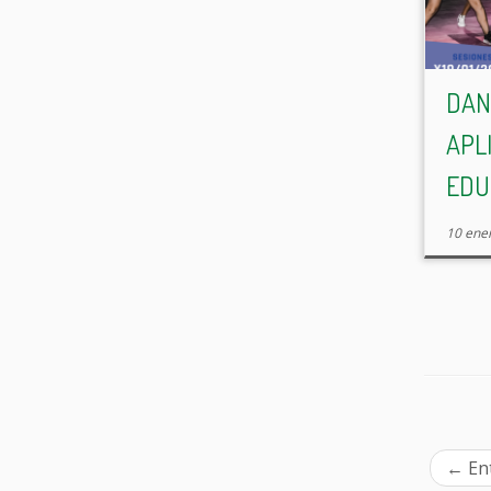
DAN
APL
EDUC
10 ene
←
En