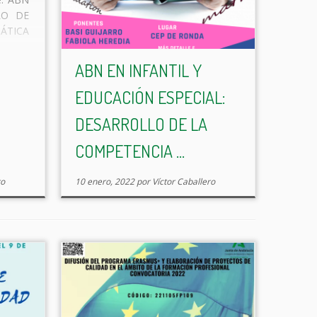
LO DE
ÁTICA
 13 h
 horas
ABN EN INFANTIL Y
as no
EDUCACIÓN ESPECIAL:
IONES:
DESARROLLO DE LA
COMPETENCIA ...
ro
10 enero, 2022
por
Víctor Caballero