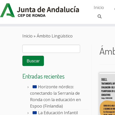
Inicio
Saltar
al
Inicio
»
Ámbito Lingüístico
contenido
Buscar:
Ámbi
Entradas recientes
Horizonte nórdico:
conectando la Serranía de
Ronda con la educación en
Espoo (Finlandia)
La Educación Infantil