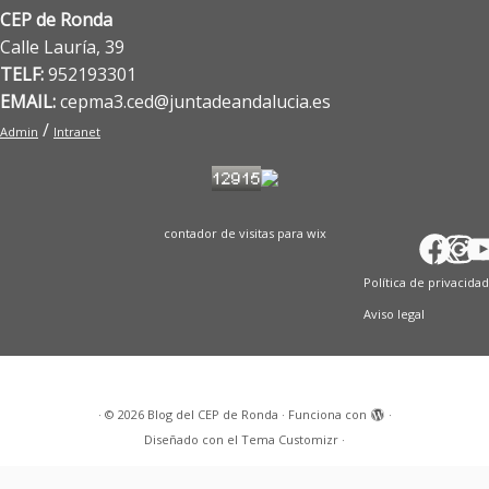
CEP de Ronda
Calle Lauría, 39
TELF:
952193301
EMAIL:
cepma3.ced@juntadeandalucia.es
/
Admin
Intranet
contador de visitas para wix
Fac
X
In
T
Y
Política de privacidad
Aviso legal
·
© 2026
Blog del CEP de Ronda
·
Funciona con
·
Diseñado con el
Tema Customizr
·