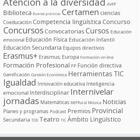
Atención a la diversidad
AVFP
Certamen
Biblioteca
ciencias
Buenas prácticas
Competencia lingüística
Concurso
Coeducación
Concursos
Cursos
Convocatorias
Educación
Educación Física
Educación Infantil
emocional
Educación Secundaria
Equipos directivos
Erasmus+
Erasmus; Europa
Formación on-line
Formación Profesional
Función directiva
FP
Herramientas TIC
Gamificación
Gestión Económica
Igualdad
Innovación educativa
Inteligencia
Internivelar
Interdisciplinar
emocional
jornadas
Noticias
Matemáticas
Música
MEPRural
Provincial
Premios
Planes y programas
Podcast
Teatro
Ámbito Lingüístico
Secundaria
TDE
TIC