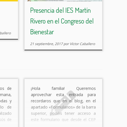
Presencia del IES Martín
Rivero en el Congreso del
Bienestar
ballero
21 septiembre, 2017
por
Víctor Caballero
nos de
¡Hola familia! Queremos
emana,
aprovechar esta entrada para
odas y
recordaros que en el blog, en el
lo de
apartado «Formularios» de la barra
lizado
superior, podéis tener acceso a
sús de
este formulario que desde el CEP
 a las
de Ronda se elaboró para recoger