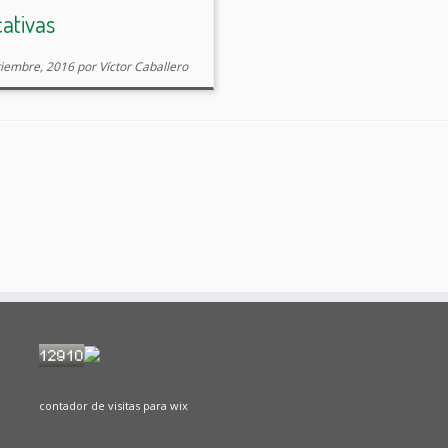
cos del Estado Español. […]
ativas
tiembre, 2016
por
Víctor Caballero
contador de visitas para wix