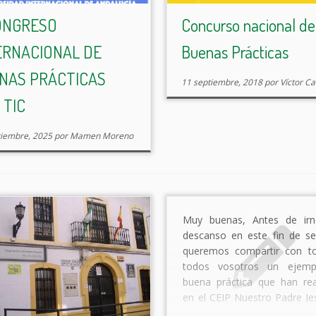
ONGRESO
Concurso nacional de
ERNACIONAL DE
Buenas Prácticas
NAS PRÁCTICAS
11 septiembre, 2018
por
Víctor Ca
 TIC
tiembre, 2025
por
Mamen Moreno
Muy buenas, Antes de ir
descanso en este fin de s
queremos compartir con t
todos vosotros un ejemp
buena práctica que han rea
en el CEIP Nuestro Padre Je
Ronda. Para poder acceder