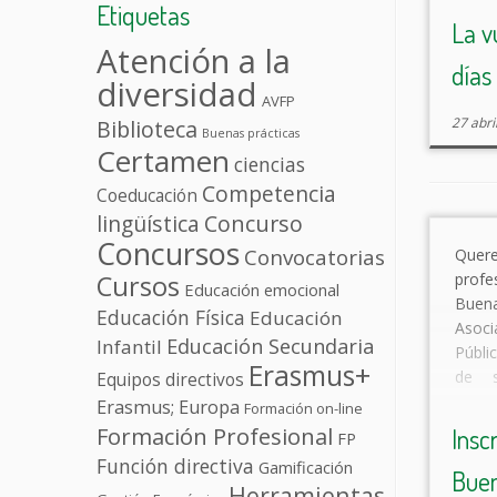
Etiquetas
La v
Atención a la
días
diversidad
AVFP
27 abri
Biblioteca
Buenas prácticas
Certamen
ciencias
Competencia
Coeducación
lingüística
Concurso
Concursos
Convocatorias
Quer
Cursos
prof
Educación emocional
Buena
Educación Física
Educación
Asoc
Educación Secundaria
Infantil
Públi
Erasmus+
de 
Equipos directivos
Práct
Erasmus; Europa
Formación on-line
podrá
Formación Profesional
Insc
FP
educa
Función directiva
Gamificación
Buen
el c
Herramientas