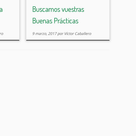
ica haz
todas vuestras buenas prácticas,
a
Buscamos vuestras
que son bastantes y buenas.
Buenas Prácticas
Muchas veces como profesorado
pecamos […]
ro
9 marzo, 2017
por
Víctor Caballero