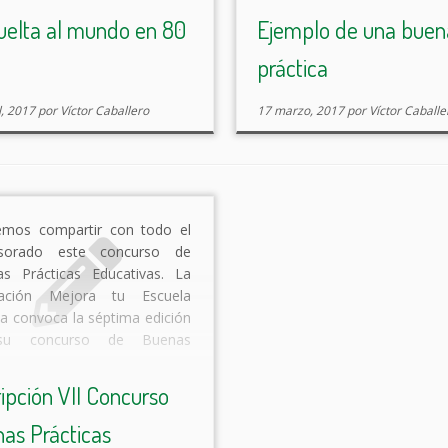
fotos y vídeos de esta práct
uelta al mundo en 80
Ejemplo de una buen
clic en la […]
práctica
l, 2017
por
Víctor Caballero
17 marzo, 2017
por
Víctor Caballe
emos compartir con todo el
esorado este concurso de
s Prácticas Educativas. La
iación Mejora tu Escuela
ca convoca la séptima edición
su concurso de Buenas
icas Educativas, en el que
n participar las experiencias
ripción VII Concurso
tivas llevadas a cabo durante
as Prácticas
urso 2015/2016 en centros