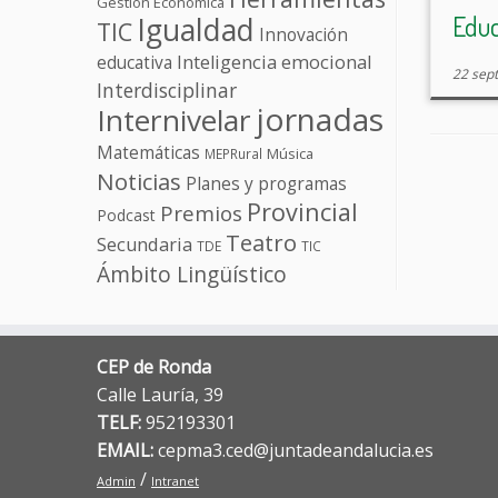
públi
Gestión Económica
Educ
Igualdad
TIC
Innovación
educativa
Inteligencia emocional
22 sep
Interdisciplinar
jornadas
Internivelar
Matemáticas
Música
MEPRural
Noticias
Planes y programas
Provincial
Premios
Podcast
Teatro
Secundaria
TDE
TIC
Ámbito Lingüístico
CEP de Ronda
Calle Lauría, 39
TELF:
952193301
EMAIL:
cepma3.ced@juntadeandalucia.es
/
Admin
Intranet