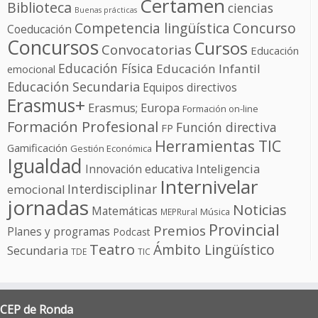
Certamen
Biblioteca
ciencias
Buenas prácticas
Competencia lingüística
Concurso
Coeducación
Concursos
Cursos
Convocatorias
Educación
Educación Física
Educación Infantil
emocional
Educación Secundaria
Equipos directivos
Erasmus+
Erasmus; Europa
Formación on-line
Formación Profesional
Función directiva
FP
Herramientas TIC
Gamificación
Gestión Económica
Igualdad
Innovación educativa
Inteligencia
Internivelar
Interdisciplinar
emocional
jornadas
Noticias
Matemáticas
Música
MEPRural
Provincial
Premios
Planes y programas
Podcast
Teatro
Ámbito Lingüístico
Secundaria
TDE
TIC
CEP de Ronda