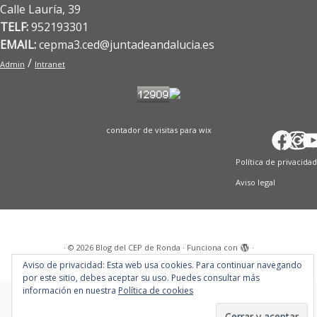
Calle Lauría, 39
TELF:
952193301
EMAIL:
cepma3.ced@juntadeandalucia.es
/
Admin
Intranet
contador de visitas para wix
Fac
X
In
T
Y
Política de privacidad
Aviso legal
·
© 2026
Blog del CEP de Ronda
·
Funciona con
·
Diseñado con el
Tema Customizr
·
Aviso de privacidad: Esta web usa cookies. Para continuar navegando
por este sitio, debes aceptar su uso. Puedes consultar más
información en nuestra
Política de cookies