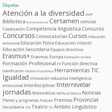
Etiquetas
Atención a la diversidad
AVFP
Certamen
Biblioteca
ciencias
Buenas prácticas
Competencia lingüística
Concurso
Coeducación
Concursos
Cursos
Convocatorias
Educación
Educación Física
Educación Infantil
emocional
Educación Secundaria
Equipos directivos
Erasmus+
Erasmus; Europa
Formación on-line
Formación Profesional
Función directiva
FP
Herramientas TIC
Gamificación
Gestión Económica
Igualdad
Innovación educativa
Inteligencia
Internivelar
Interdisciplinar
emocional
jornadas
Noticias
Matemáticas
Música
MEPRural
Provincial
Premios
Planes y programas
Podcast
Teatro
Ámbito Lingüístico
Secundaria
TDE
TIC