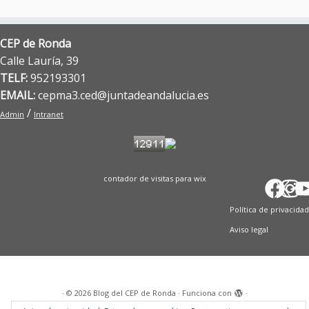
CEP de Ronda
Calle Lauría, 39
TELF:
952193301
EMAIL:
cepma3.ced@juntadeandalucia.es
/
Admin
Intranet
contador de visitas para wix
Fac
X
In
T
Y
Política de privacidad
Aviso legal
·
© 2026
Blog del CEP de Ronda
·
Funciona con
·
Diseñado con el
Tema Customizr
·