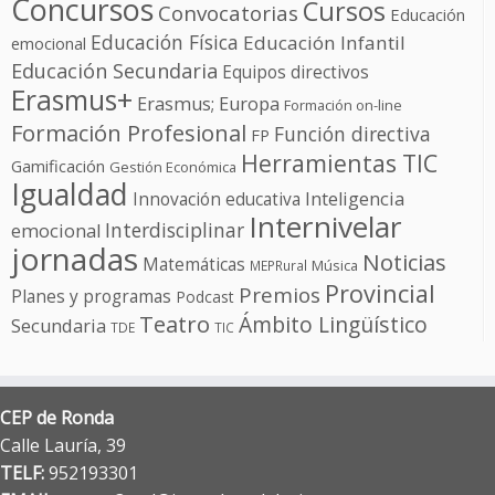
Concursos
Cursos
Convocatorias
Educación
Educación Física
Educación Infantil
emocional
Educación Secundaria
Equipos directivos
Erasmus+
Erasmus; Europa
Formación on-line
Formación Profesional
Función directiva
FP
Herramientas TIC
Gamificación
Gestión Económica
Igualdad
Innovación educativa
Inteligencia
Internivelar
Interdisciplinar
emocional
jornadas
Noticias
Matemáticas
Música
MEPRural
Provincial
Premios
Planes y programas
Podcast
Teatro
Ámbito Lingüístico
Secundaria
TDE
TIC
CEP de Ronda
Calle Lauría, 39
TELF:
952193301