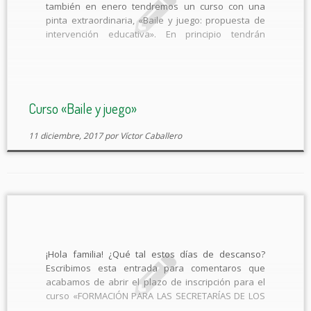
también en enero tendremos un curso con una
pinta extraordinaria, «Baile y juego: propuesta de
intervención educativa». En principio tendrán
preferencia los especialistas de Educación Física y
Música, aunque podrán tener cabida aquellos
docentes interesados en el tema. La música y […]
Curso «Baile y juego»
11 diciembre, 2017
por
Víctor Caballero
¡Hola familia! ¿Qué tal estos días de descanso?
Escribimos esta entrada para comentaros que
acabamos de abrir el plazo de inscripción para el
curso «FORMACIÓN PARA LAS SECRETARÍAS DE LOS
CENTROS: GESTIÓN DE INVENTARIO» dirigido a las