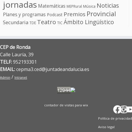
jornadas
Noticias
Matemáticas
Música
MEPRural
Provincial
Premios
Planes y programas
Podcast
Teatro
Ámbito Lingüístico
Secundaria
TDE
TIC
CEP de Ronda
Calle Lauría, 39
TELF:
952193301
EMAIL:
cepma3.ced@juntadeandalucia.es
/
Admin
Intranet
contador de visitas para wix
Fac
X
In
T
Y
Política de privacidad
Aviso legal