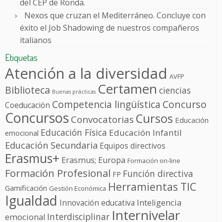
del CEP de Ronda.
Nexos que cruzan el Mediterráneo. Concluye con
éxito el Job Shadowing de nuestros compañeros
italianos
Etiquetas
Atención a la diversidad
AVFP
Certamen
Biblioteca
ciencias
Buenas prácticas
Competencia lingüística
Concurso
Coeducación
Concursos
Cursos
Convocatorias
Educación
Educación Física
Educación Infantil
emocional
Educación Secundaria
Equipos directivos
Erasmus+
Erasmus; Europa
Formación on-line
Formación Profesional
Función directiva
FP
Herramientas TIC
Gamificación
Gestión Económica
Igualdad
Innovación educativa
Inteligencia
Internivelar
Interdisciplinar
emocional