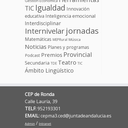
Gestión Económica
Igualdad
TIC
Innovación
educativa
Inteligencia emocional
Interdisciplinar
jornadas
Internivelar
Matemáticas
Música
MEPRural
Noticias
Planes y programas
Provincial
Premios
Podcast
Teatro
Secundaria
TDE
TIC
Ámbito Lingüístico
CEP de Ronda
Calle Lauría, 39
TELF:
952193301
EMAIL:
cepma3.ced@juntadeandalucia.es
/
Admin
Intranet