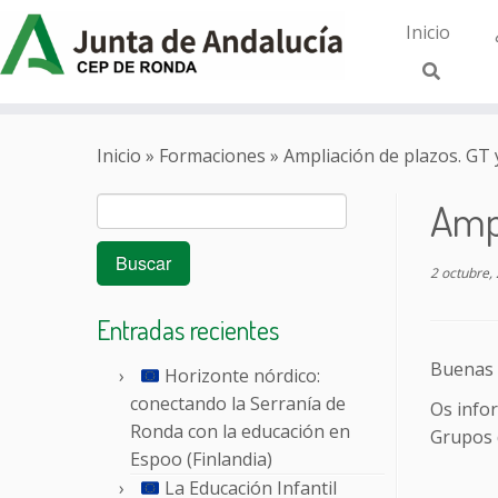
Inicio
Saltar
al
Inicio
»
Formaciones
»
Ampliación de plazos. GT 
contenido
Buscar:
Ampl
2 octubre,
Entradas recientes
Buenas 
Horizonte nórdico:
conectando la Serranía de
Os info
Ronda con la educación en
Grupos d
Espoo (Finlandia)
La Educación Infantil