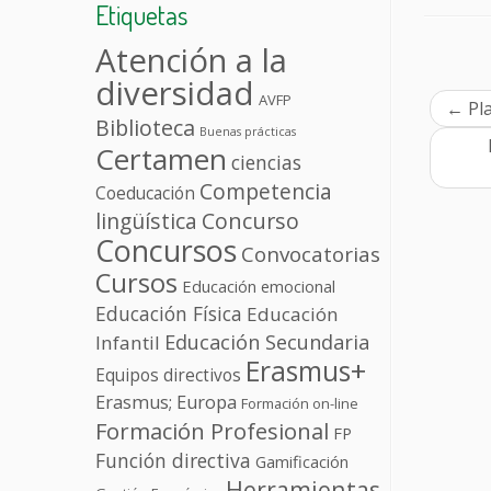
Etiquetas
Atención a la
diversidad
AVFP
←
Pla
Biblioteca
Buenas prácticas
Certamen
ciencias
Competencia
Coeducación
lingüística
Concurso
Concursos
Convocatorias
Cursos
Educación emocional
Educación Física
Educación
Educación Secundaria
Infantil
Erasmus+
Equipos directivos
Erasmus; Europa
Formación on-line
Formación Profesional
FP
Función directiva
Gamificación
Herramientas